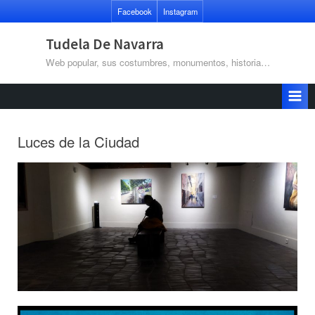
Saltar
Facebook
Instagram
al
contenido
Tudela De Navarra
Web popular, sus costumbres, monumentos, historia…
Luces de la Ciudad