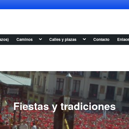
Alternar
Alternar
azos)
Caminos
Calles y plazas
Contacto
Enlac
submenú
submenú
Fiestas y tradiciones
Alternar
submen