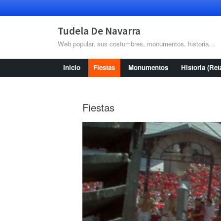
Saltar
al
contenido
Tudela De Navarra
Web popular, sus costumbres, monumentos, historia…
Inicio
Fiestas
Monumentos
Historia (Ret
Fiestas