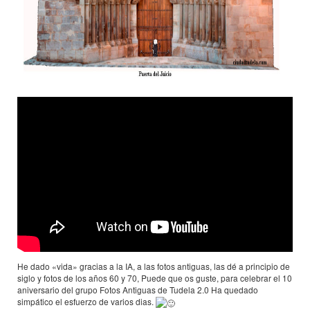
He dado «vida» gracias a la IA, a las fotos antiguas, las dé a principio de
siglo y fotos de los años 60 y 70, Puede que os guste, para celebrar el 10
aniversario del grupo Fotos Antiguas de Tudela 2.0 Ha quedado
simpático el esfuerzo de varios dias.