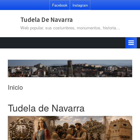
Saltar
Facebook
Instagram
al
contenido
Tudela De Navarra
Web popular, sus costumbres, monumentos, historia…
Inicio
Tudela de Navarra