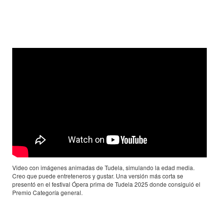
Video con imágenes animadas de Tudela, simulando la edad media.
Creo que puede entreteneros y gustar. Una versión más corta se
presentó en el festival Ópera prima de Tudela 2025 donde consiguió el
Premio Categoría general.