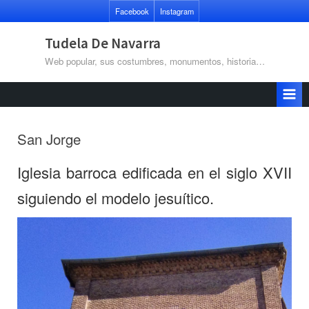
Saltar
Facebook
Instagram
al
contenido
Tudela De Navarra
Web popular, sus costumbres, monumentos, historia…
San Jorge
Iglesia barroca edificada en el siglo XVII
siguiendo el modelo jesuítico.