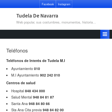
Saltar
Facebook
Instagram
al
contenido
Tudela De Navarra
Web popular, sus costumbres, monumentos, historia…
Teléfonos
Teléfonos de Interés de Tudela
M.I
Ayuntamiento
010
M.I Ayuntamiento
902 242 010
Centros de salud
Hospital
848 434 000
Salud Mental
948 84 81 87
Santa Ana
948 84 80 66
Sta Ana Cita previa
948 84 82 00